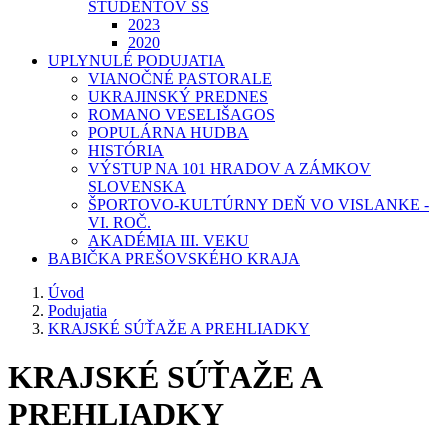
ŠTUDENTOV SŠ
2023
2020
UPLYNULÉ PODUJATIA
VIANOČNÉ PASTORALE
UKRAJINSKÝ PREDNES
ROMANO VESELIŠAGOS
POPULÁRNA HUDBA
HISTÓRIA
VÝSTUP NA 101 HRADOV A ZÁMKOV
SLOVENSKA
ŠPORTOVO-KULTÚRNY DEŇ VO VISLANKE -
VI. ROČ.
AKADÉMIA III. VEKU
BABIČKA PREŠOVSKÉHO KRAJA
Úvod
Podujatia
KRAJSKÉ SÚŤAŽE A PREHLIADKY
KRAJSKÉ SÚŤAŽE A
PREHLIADKY