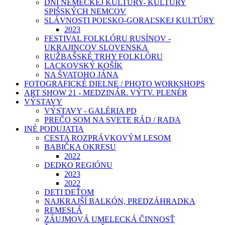
DNI NEMECKEJ KULTÚRY- KULTÚRY
SPIŠSKÝCH NEMCOV
SLÁVNOSTI POĽSKO-GORAĽSKEJ KULTÚRY
2023
FESTIVAL FOLKLÓRU RUSÍNOV -
UKRAJINCOV SLOVENSKA
RUŽBAŠSKÉ TRHY FOLKLÓRU
LACKOVSKÝ KOŠÍK
NA ŠVATOHO JÁNA
FOTOGRAFICKÉ DIELNE / PHOTO WORKSHOPS
ART SHOW 21 - MEDZINÁR. VÝTV. PLENÉR
VÝSTAVY
VÝSTAVY - GALÉRIA PD
PREČO SOM NA SVETE RÁD / RADA
INÉ PODUJATIA
CESTA ROZPRÁVKOVÝM LESOM
BABIČKA OKRESU
2022
DEDKO REGIÓNU
2023
2022
DETI DEŤOM
NAJKRAJŠÍ BALKÓN, PREDZÁHRADKA
REMESLÁ
ZÁUJMOVÁ UMELECKÁ ČINNOSŤ