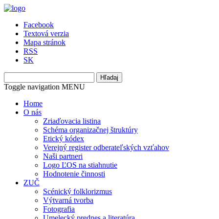
Facebook
Textová verzia
Mapa stránok
RSS
SK
Hľadaj
Toggle navigation
MENU
Home
O nás
Zriaďovacia listina
Schéma organizačnej štruktúry
Etický kódex
Verejný register odberateľských vzťahov
Naši partneri
Logo ĽOS na stiahnutie
Hodnotenie činnosti
ZUČ
Scénický folklorizmus
Výtvarná tvorba
Fotografia
Umelecký prednes a literatúra