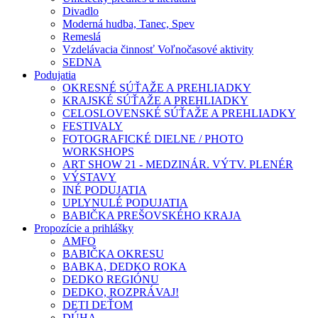
Divadlo
Moderná hudba, Tanec, Spev
Remeslá
Vzdelávacia činnosť Voľnočasové aktivity
SEDNA
Podujatia
OKRESNÉ SÚŤAŽE A PREHLIADKY
KRAJSKÉ SÚŤAŽE A PREHLIADKY
CELOSLOVENSKÉ SÚŤAŽE A PREHLIADKY
FESTIVALY
FOTOGRAFICKÉ DIELNE / PHOTO
WORKSHOPS
ART SHOW 21 - MEDZINÁR. VÝTV. PLENÉR
VÝSTAVY
INÉ PODUJATIA
UPLYNULÉ PODUJATIA
BABIČKA PREŠOVSKÉHO KRAJA
Propozície a prihlášky
AMFO
BABIČKA OKRESU
BABKA, DEDKO ROKA
DEDKO REGIÓNU
DEDKO, ROZPRÁVAJ!
DETI DEŤOM
DÚHA