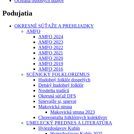
Ochrana osobných údajov
Podujatia
OKRESNÉ SÚŤAŽE A PREHLIADKY
AMFO
AMFO 2024
AMFO 2023
AMFO 2022
AMFO 2021
AMFO 2020
AMFO 2019
AMFO 2016
SCÉNICKÝ FOLKLORIZMUS
Hudobný folklór dospelých
Detský hudobný folklór
Nositelia tradícií
Okresná súťaž DFS
Spievajže si, spievaj
Makovická struna
Makovická struna 2023
Choreografia folklórnych kolektívov
UMELECKÝ PREDNES A LITERATÚRA
Hviezdoslavov Kubín
Hviezdoslavov Kubín 2025