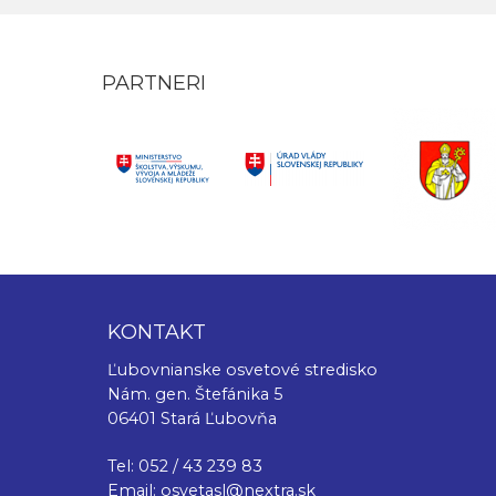
PARTNERI
KONTAKT
Ľubovnianske osvetové stredisko
Nám. gen. Štefánika 5
06401 Stará Ľubovňa
Tel: 052 / 43 239 83
Email:
osvetasl@nextra.sk