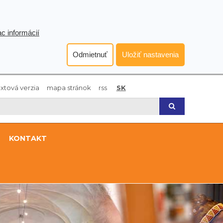
ac informácií
Odmietnuť
Uložiť nastavenia
xtová verzia
mapa stránok
rss
SK
Hľadaj
KONTAKT