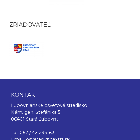
ZRIAĎOVATEĽ
KONTAKT
Ľubovnianske osvetové stredisko
Nám. gen. Štefánika 5
06401 Stará Ľubovňa
Tel: 052 / 43 239 83
Email:
osvetasl@nextra.sk