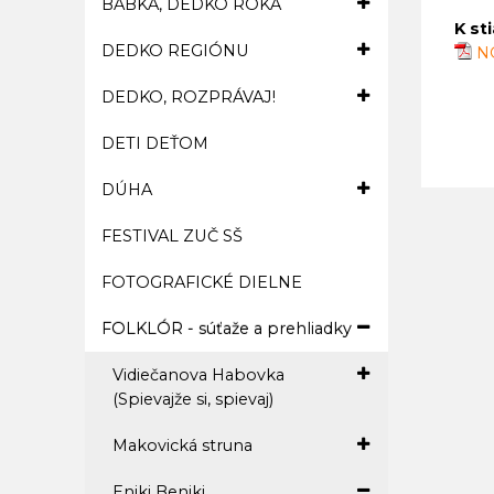
BABKA, DEDKO ROKA
K st
DEDKO REGIÓNU
NO
DEDKO, ROZPRÁVAJ!
DETI DEŤOM
DÚHA
FESTIVAL ZUČ SŠ
FOTOGRAFICKÉ DIELNE
FOLKLÓR - súťaže a prehliadky
Vidiečanova Habovka
(Spievajže si, spievaj)
Makovická struna
Eniki Beniki