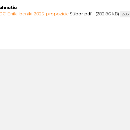
iahnutiu
C-Eniki-beniki-2025-propozicie
Súbor pdf - (282.86 kB)
Zobr