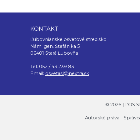
KONTAKT
Ľubovnianske osvetové stredisko
Nám. gen. Štefánika 5
06401 Stará Ľubovňa
Tel: 052 / 43 239 83
Email:
osvetasl@nextra.sk
©
2026
| ĽOS S
Autorské práva
Správc