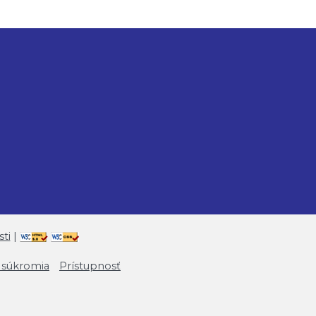
ti
|
 súkromia
Prístupnosť