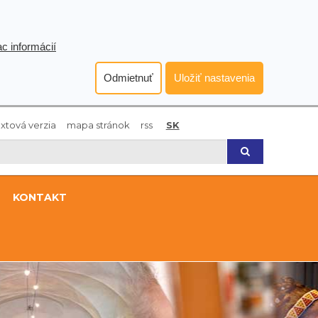
ac informácií
Odmietnuť
Uložiť nastavenia
xtová verzia
mapa stránok
rss
SK
Hľadaj
KONTAKT